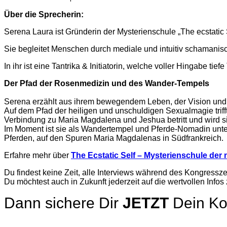
Über die Sprecherin:
Serena Laura ist Gründerin der Mysterienschule „The ecstatic 
Sie begleitet Menschen durch mediale und intuitiv schamani
In ihr ist eine Tantrika & Initiatorin, welche voller Hingabe t
Der Pfad der Rosenmedizin und des Wander-Tempels
Serena erzählt aus ihrem bewegendem Leben, der Vision und 
Auf dem Pfad der heiligen und unschuldigen Sexualmagie trifft
Verbindung zu Maria Magdalena und Jeshua betritt und wird s
Im Moment ist sie als Wandertempel und Pferde-Nomadin unte
Pferden, auf den Spuren Maria Magdalenas in Südfrankreich.
Erfahre mehr über
The Ecstatic Self – Mysterienschule der 
Du findest keine Zeit, alle Interviews während des Kongressz
Du möchtest auch in Zukunft jederzeit auf die wertvollen Info
Dann sichere Dir
JETZT
Dein Kon