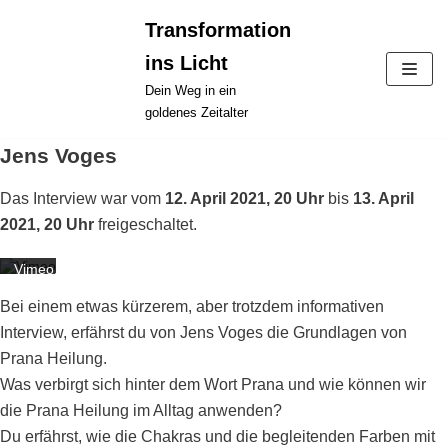
Zum
Transformation
Inhalt
ins Licht
springen
Dein Weg in ein
Mit
goldenes Zeitalter
dem
Laden
Jens Voges
des
Videos
akzeptieren
Das Interview war vom
12. April 2021, 20 Uhr
bis
13. April
Sie
die
2021, 20 Uhr
freigeschaltet.
Datenschutzerklärung
von
Vimeo.
Mehr
erfahren
Bei einem etwas kürzerem, aber trotzdem informativen
Interview, erfährst du von Jens Voges die Grundlagen von
Video
laden
Prana Heilung.
Was verbirgt sich hinter dem Wort Prana und wie können wir
Vimeo
immer
die Prana Heilung im Alltag anwenden?
entsperren
Du erfährst, wie die Chakras und die begleitenden Farben mit